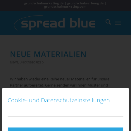
grundschulmarketing.de | grundschulwerbung.de |
grundschulmarketing.com
NEUE MATERIALIEN
NEWS
,
UNCATEGORIZED
Wir haben wieder eine Reihe neuer Materialien für unsere
Partner aufbereitet. Gerne senden wir Ihnen Muster und
Beispiele zu.
Cookie- und Datenschutzeinstellungen
13. APRIL 2026
SCHÖNE WEIHNACHTEN