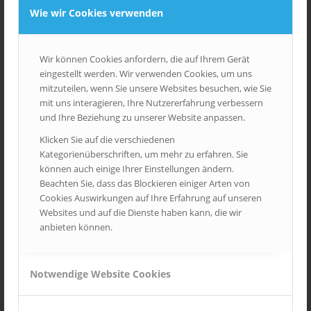
Wie wir Cookies verwenden
FRONTPAGE ARTICLE
,
IMAGES
,
NEWS
,
UNCATEGORIZED
Wir wünschen allen Partnern, Kunden und Dienstleistern
Wir können Cookies anfordern, die auf Ihrem Gerät
friedliche und erholsame Weihnachten und ein erfolgreiches
eingestellt werden. Wir verwenden Cookies, um uns
neue Jahr 2026.
mitzuteilen, wenn Sie unsere Websites besuchen, wie Sie
mit uns interagieren, Ihre Nutzererfahrung verbessern
und Ihre Beziehung zu unserer Website anpassen.
15. DEZEMBER 2025
Klicken Sie auf die verschiedenen
Kategorienüberschriften, um mehr zu erfahren. Sie
können auch einige Ihrer Einstellungen ändern.
NEUE MEDIADATEN 2026
Beachten Sie, dass das Blockieren einiger Arten von
Cookies Auswirkungen auf Ihre Erfahrung auf unseren
FRONTPAGE ARTICLE
,
IMAGES
,
NEWS
,
UNCATEGORIZED
Websites und auf die Dienste haben kann, die wir
anbieten können.
Wir haben ab sofort unsere neue Mediadaten für 2026 als Print-
und Onlineversion verfügbar. Alle Medien und Konditionen zu
unseren Werbeträgern in Kindergärten, Schulen und
Notwendige Website Cookies
Hochschulen können Sie jetzt abrufen.