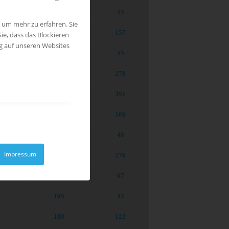
68
55
, um mehr zu erfahren. Sie
178
157
ie, dass das Blockieren
ng auf unseren Websites
64
55
257
270
62
6
391
146
106
35
48
Impressum
152
276
82
67
105
42
108
122