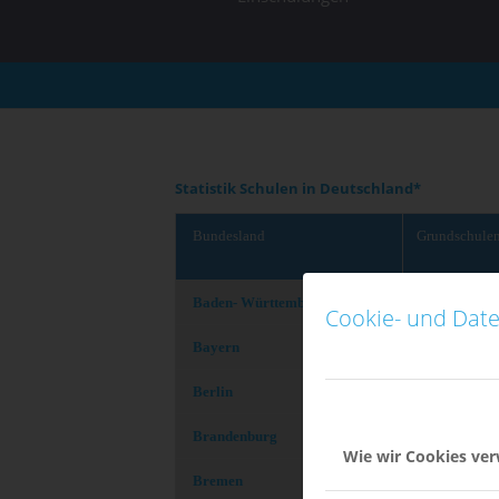
Statistik Schulen in Deutschland*
Bundesland
Grund
schule
Baden- Württemberg
2.48
Cookie- und Date
Bayern
2.39
Berlin
42
46
Brandenburg
Wie wir Cookies ve
Bremen
97