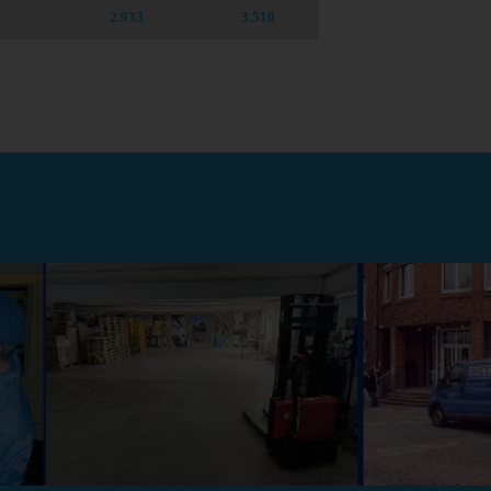
2.
933
3.
510