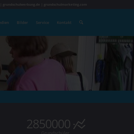
 | grundschulwerbung.de | grundschulmarketing.com
dien
Bilder
Service
Kontakt
2850000
Grundschüler