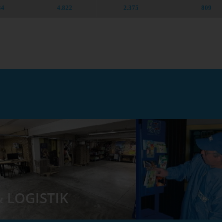
34
4.822
2.375
809
 LOGISTIK